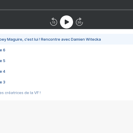
bey Maguire, c'est lui ! Rencontre avec Damien Witecka
e 6
e 5
e 4
e 3
s créatrices de la VF !
e 2
e 1
e Mektoub My Love arrive enfin ! Rencontre avec Shaïn Boumedine et Sal