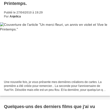
Printemps.
Publié le 27/04/2010 à 19:29
Par
Anjelica
Une nouvelle fois, je vous présente mes dernières créations de cartes. La
première a été créée pour remercier... La seconde pour l'anniversaire de
YueYin. Désolée mais elle est un peu flou. Et la dernière, pour quelqu'un qui
comme moi, aime les couleurs...
Quelques-uns des derniers films que j'ai vu