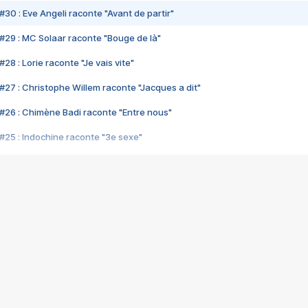
#30 : Eve Angeli raconte "Avant de partir"
#29 : MC Solaar raconte "Bouge de là"
28 : Lorie raconte "Je vais vite"
#27 : Christophe Willem raconte "Jacques a dit"
#26 : Chimène Badi raconte "Entre nous"
#25 : Indochine raconte "3e sexe"
#24 : Zaho raconte "C'est chelou"
#23 : Patrick Bruel raconte "Au café des délices"
#22 : Kyo raconte "Le chemin"
#21 : Nolwenn Leroy raconte "Cassé"
#20 : Patrick Hernandez raconte "Born to be alive"
#19 : Lorie raconte "Près de moi"