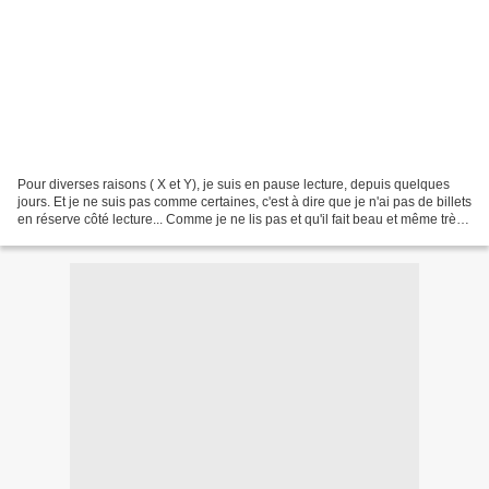
Pour diverses raisons ( X et Y), je suis en pause lecture, depuis quelques
jours. Et je ne suis pas comme certaines, c'est à dire que je n'ai pas de billets
en réserve côté lecture... Comme je ne lis pas et qu'il fait beau et même très
beau, je travaille,...