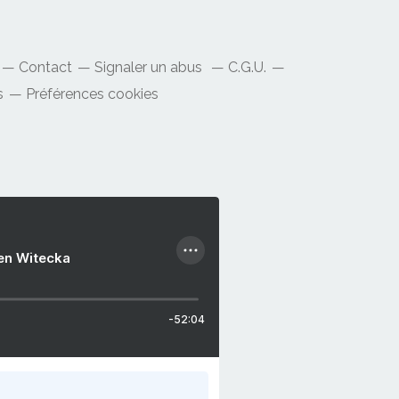
Contact
Signaler un abus
C.G.U.
s
Préférences cookies
ien Witecka
-52:04