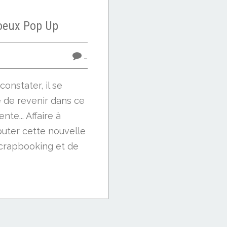
oeux Pop Up
…
nstater, il se
e de revenir dans ce
nte... Affaire à
ébuter cette nouvelle
scrapbooking et de