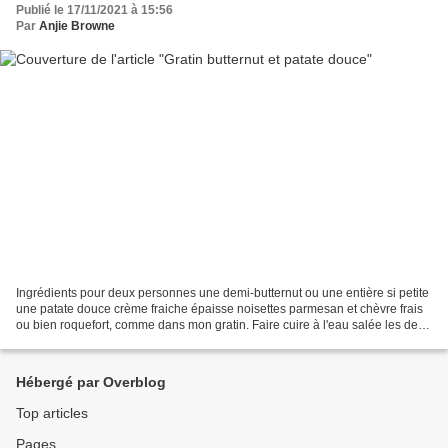
Publié le 17/11/2021 à 15:56
Par
Anjie Browne
Ingrédients pour deux personnes une demi-butternut ou une entière si petite
une patate douce crème fraiche épaisse noisettes parmesan et chèvre frais
ou bien roquefort, comme dans mon gratin. Faire cuire à l'eau salée les deux
légumes coupés en gros dès....
Hébergé par Overblog
Top articles
Pages