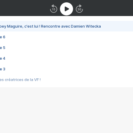
bey Maguire, c'est lui ! Rencontre avec Damien Witecka
e 6
e 5
e 4
e 3
s créatrices de la VF !
e 2
e 1
e Mektoub My Love arrive enfin ! Rencontre avec Shaïn Boumedine et Sal
i : après Toni en famille